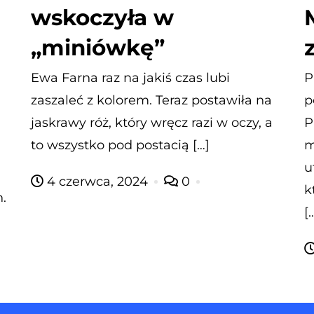
wskoczyła w
„miniówkę”
Ewa Farna raz na jakiś czas lubi
P
zaszaleć z kolorem. Teraz postawiła na
p
jaskrawy róż, który wręcz razi w oczy, a
P
to wszystko pod postacią […]
m
u
4 czerwca, 2024
0
k
.
[