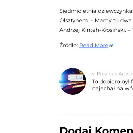
Siedmioletnia dziewczynka 
Olsztynem. – Mamy tu dwa 
Andrzej Kinteh-Kłosiński. –
Źródło:
Read More
Previous Articl
To dopiero był 
najechał na wóz
Dodaj Komen