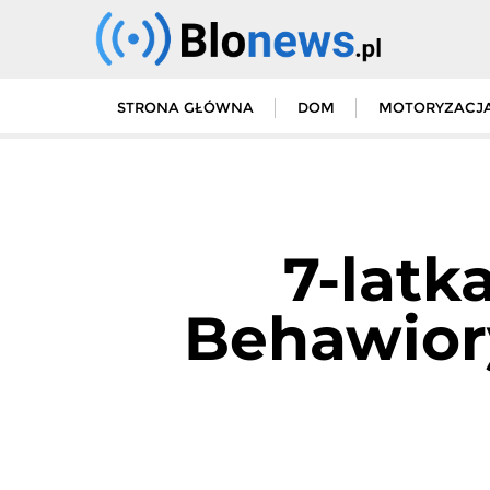
Skip
to
content
STRONA GŁÓWNA
DOM
MOTORYZACJ
7-latk
Behawior