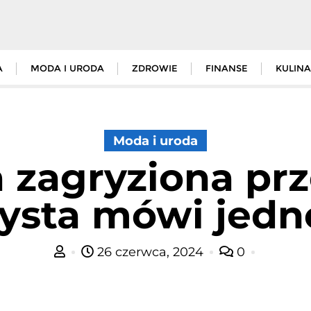
A
MODA I URODA
ZDROWIE
FINANSE
KULINA
Moda i uroda
a zagryziona prz
ysta mówi jedn
26 czerwca, 2024
0