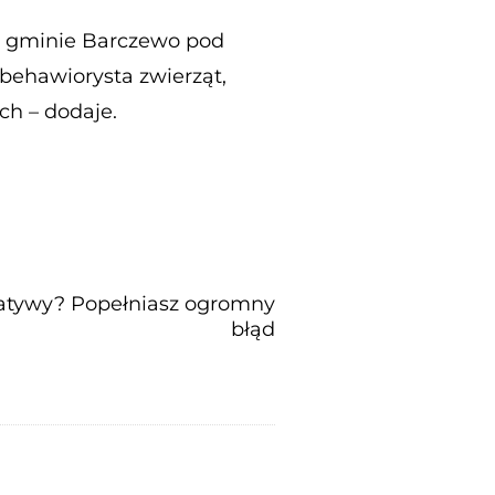
 w gminie Barczewo pod
ehawiorysta zwierząt,
ch – dodaje.
atywy? Popełniasz ogromny
błąd