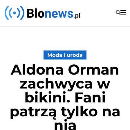
Skip
to
content
Moda i uroda
Aldona Orman
zachwyca w
bikini. Fani
patrzą tylko na
nią