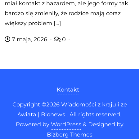
miał kontakt z hazardem, ale jego formy tak
bardzo się zmieniły, że rodzice mają coraz
większy problem […]
7 maja, 2026
0
Kontakt
Copyright ©2026 Wiadomości z kraju i ze
świata | Blonews . All rights reserved.
Powered by
WordPress
&
Designed by
Bizberg Themes