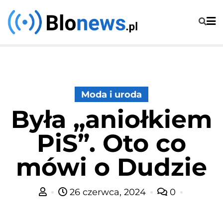
Skip
to
content
Moda i uroda
Była „aniołkiem
PiS”. Oto co
mówi o Dudzie
26 czerwca, 2024
0