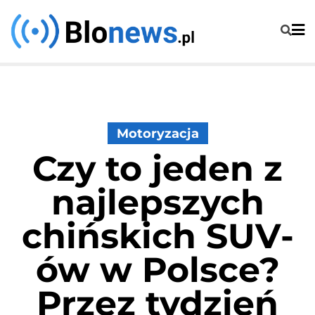
Skip
to
content
Motoryzacja
Czy to jeden z
najlepszych
chińskich SUV-
ów w Polsce?
Przez tydzień