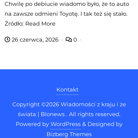
Chwilę po debiucie wiadomo było, że to auto
na zawsze odmieni Toyotę. I tak też się stało.
Źródło: Read More
26 czerwca, 2026
0
Kontakt
Copyright ©2026 Wiadomości z kraju i ze
świata | Blonews . All rights reserved.
Powered by
WordPress
&
Designed by
Bizberg Themes