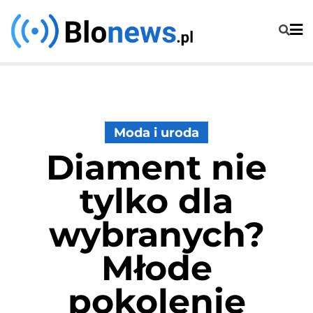
Skip
to
content
Moda i uroda
Diament nie
tylko dla
wybranych?
Młode
pokolenie