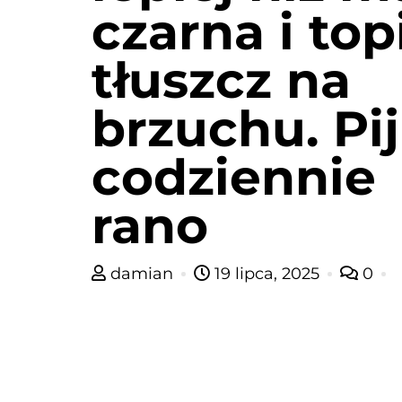
czarna i top
tłuszcz na
brzuchu. Pij
codziennie
rano
damian
19 lipca, 2025
0