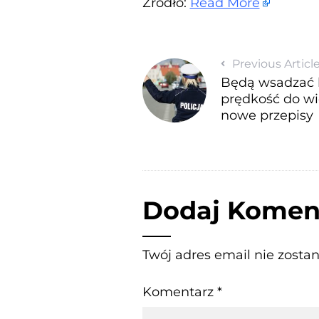
Źrodło:
Read More
Previous Articl
Będą wsadzać 
prędkość do wi
nowe przepisy
Dodaj Komen
Twój adres email nie zosta
Komentarz
*