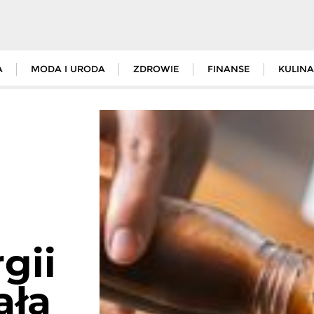
A
MODA I URODA
ZDROWIE
FINANSE
KULINA
gii
ała