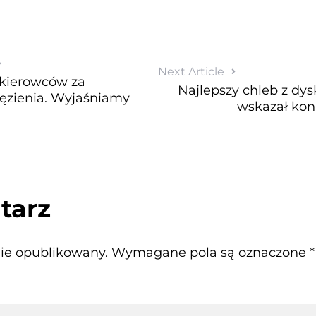
e
Next Article
kierowców za
Najlepszy chleb z dys
ęzienia. Wyjaśniamy
wskazał kon
tarz
nie opublikowany.
Wymagane pola są oznaczone
*