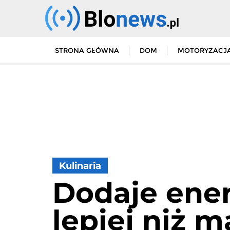
Skip
to
content
STRONA GŁÓWNA
DOM
MOTORYZACJ
Kulinaria
Dodaje ener
lepiej niż m