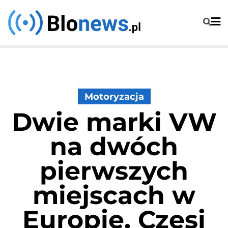
Skip
to
content
Motoryzacja
Dwie marki VW
na dwóch
pierwszych
miejscach w
Europie. Czesi