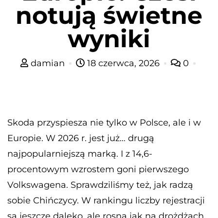
notują świetne
wyniki
damian
18 czerwca, 2026
0
Skoda przyspiesza nie tylko w Polsce, ale i w
Europie. W 2026 r. jest już… drugą
najpopularniejszą marką. I z 14,6-
procentowym wzrostem goni pierwszego
Volkswagena. Sprawdziliśmy też, jak radzą
sobie Chińczycy. W rankingu liczby rejestracji
są jeszcze daleko, ale rosną jak na drożdżach.