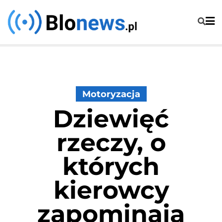
Skip
to
content
Motoryzacja
Dziewięć
rzeczy, o
których
kierowcy
zapominają