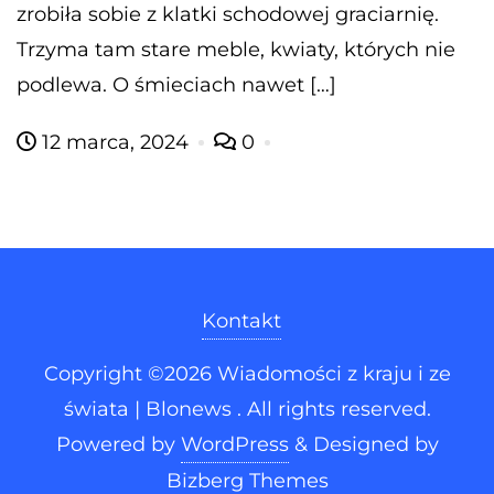
zrobiła sobie z klatki schodowej graciarnię.
Trzyma tam stare meble, kwiaty, których nie
podlewa. O śmieciach nawet […]
12 marca, 2024
0
Kontakt
Copyright ©2026 Wiadomości z kraju i ze
świata | Blonews . All rights reserved.
Powered by
WordPress
&
Designed by
Bizberg Themes