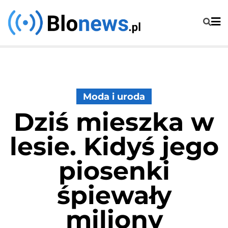
Skip
to
content
Moda i uroda
Dziś mieszka w
lesie. Kidyś jego
piosenki
śpiewały
miliony