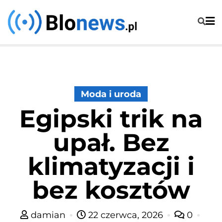
Skip
to
content
Moda i uroda
Egipski trik na
upał. Bez
klimatyzacji i
bez kosztów
damian
22 czerwca, 2026
0