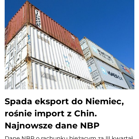
Spada eksport do Niemiec,
rośnie import z Chin.
Najnowsze dane NBP
Dane NBP o rachunku bieżącym za III kwartał