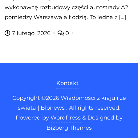
wykonawcę rozbudowy części autostrady A2
pomiędzy Warszawą a Łodzią. To jedna z […]
7 lutego, 2026
0
Kontakt
Copyright ©2026 Wiadomości z kraju i ze
świata | Blonews . All rights reserved.
Powered by
WordPress
&
Designed by
Bizberg Themes