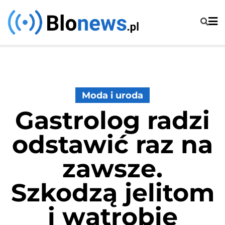
Skip
to
content
Moda i uroda
Gastrolog radzi
odstawić raz na
zawsze.
Szkodzą jelitom
i wątrobie