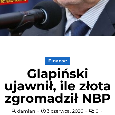
Finanse
​Glapiński
ujawnił, ile złota
zgromadził NBP
damian
3 czerwca, 2026
0