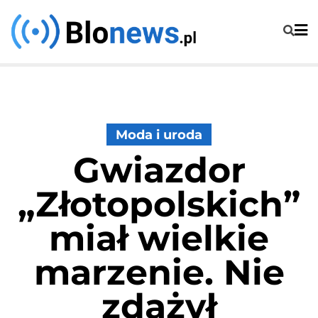
Skip
to
content
Moda i uroda
Gwiazdor
„Złotopolskich”
miał wielkie
marzenie. Nie
zdążył