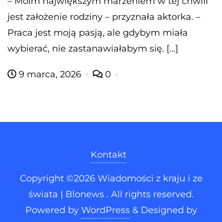
– Moim największym marzeniem w tej chwili
jest założenie rodziny – przyznała aktorka. –
Praca jest moją pasją, ale gdybym miała
wybierać, nie zastanawiałabym się. […]
9 marca, 2026
0
Kontakt
Copyright ©2026 Wiadomości z kraju i ze
świata | Blonews . All rights reserved.
Powered by
WordPress
&
Designed by