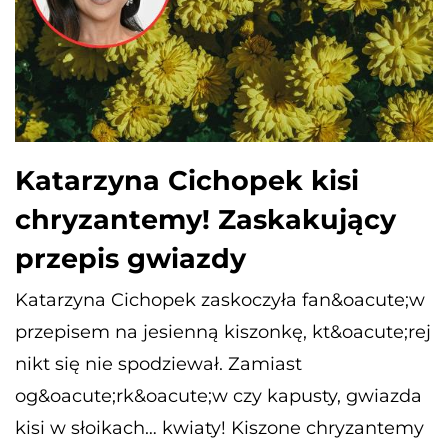
Katarzyna Cichopek kisi
chryzantemy! Zaskakujący
przepis gwiazdy
Katarzyna Cichopek zaskoczyła fan&oacute;w
przepisem na jesienną kiszonkę, kt&oacute;rej
nikt się nie spodziewał. Zamiast
og&oacute;rk&oacute;w czy kapusty, gwiazda
kisi w słoikach… kwiaty! Kiszone chryzantemy