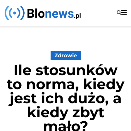
Skip
to
content
Zdrowie
Ile stosunków
to norma, kiedy
jest ich dużo, a
kiedy zbyt
mało?