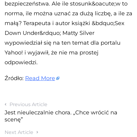
bezpieczeństwa. Ale ile stosunk&oacute;w to
norma, ile można uznać za dużą liczbę, a ile za
małą? Terapeuta i autor książki &bdquo;Sex
Down Under&rdquo; Matty Silver
wypowiedział się na ten temat dla portalu
Yahoo! i wyjawił, że ​​nie ma prostej
odpowiedzi.
Źródło:
Read More
Previous Article
Jest nieuleczalnie chora. „Chce wrócić na
scenę”
Next Article