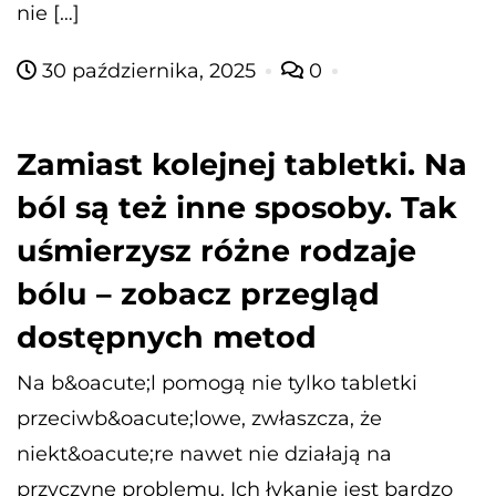
nie […]
30 października, 2025
0
Zamiast kolejnej tabletki. Na
ból są też inne sposoby. Tak
uśmierzysz różne rodzaje
bólu – zobacz przegląd
dostępnych metod
Na b&oacute;l pomogą nie tylko tabletki
przeciwb&oacute;lowe, zwłaszcza, że
niekt&oacute;re nawet nie działają na
przyczynę problemu. Ich łykanie jest bardzo