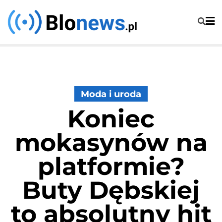
Skip
to
content
Moda i uroda
Koniec
mokasynów na
platformie?
Buty Dębskiej
to absolutny hit