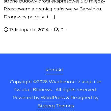
stronę budowy drogi ekspresowej S19 między
Rzeszowem a granicą państwa w Barwinku.
Drogowcy podpisali […]
13 listopada, 2024
0
Kontakt
Copyright ©2026 Wiadomości z kraju i ze
świata | Blonews . All rights reserved.
Powered by
WordPress
&
Designed by
Bizberg Themes