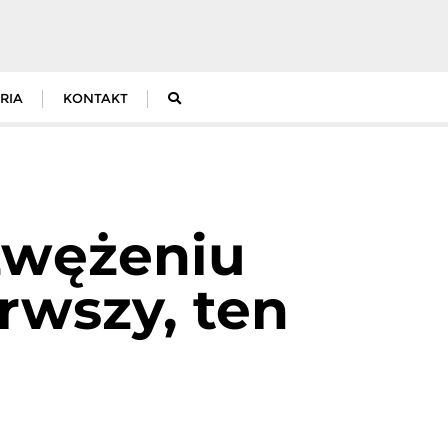
RIA
KONTAKT
 zwężeniu
rwszy, ten