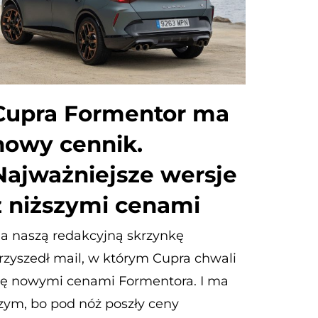
Cupra Formentor ma
nowy cennik.
Najważniejsze wersje
z niższymi cenami
a naszą redakcyjną skrzynkę
rzyszedł mail, w którym Cupra chwali
ię nowymi cenami Formentora. I ma
zym, bo pod nóż poszły ceny