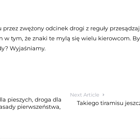
 przez zwężony odcinek drogi z reguły przesądza
m w tym, że znaki te mylą się wielu kierowcom. B
dy? Wyjaśniamy.
Next Article
la pieszych, droga dla
Takiego tiramisu jeszc
zasady pierwszeństwa,