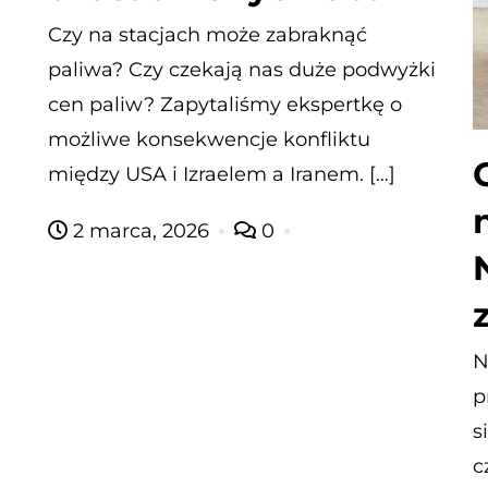
Czy na stacjach może zabraknąć
paliwa? Czy czekają nas duże podwyżki
cen paliw? Zapytaliśmy ekspertkę o
możliwe konsekwencje konfliktu
między USA i Izraelem a Iranem. […]
2 marca, 2026
0
N
p
s
c