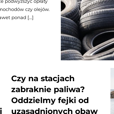
ce podwyższyć opłaty
amochodów czy olejów.
awet ponad […]
Czy na stacjach
zabraknie paliwa?
Oddzielmy fejki od
i
uzasadnionych obaw