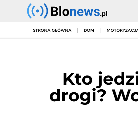
Skip
to
content
STRONA GŁÓWNA
DOM
MOTORYZACJ
Kto jedz
drogi? Wc