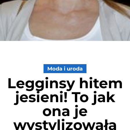
Moda i uroda
Legginsy hitem
jesieni! To jak
ona je
wystylizowała