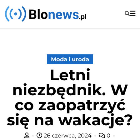
Skip
to
content
Moda i uroda
Letni
niezbędnik. W
co zaopatrzyć
się na wakacje?
26 czerwca, 2024
0