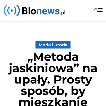
Skip
to
content
Moda i uroda
„Metoda
jaskiniowa” na
upały. Prosty
sposób, by
mieszkanie