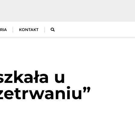
RIA
KONTAKT
szkała u
zetrwaniu”