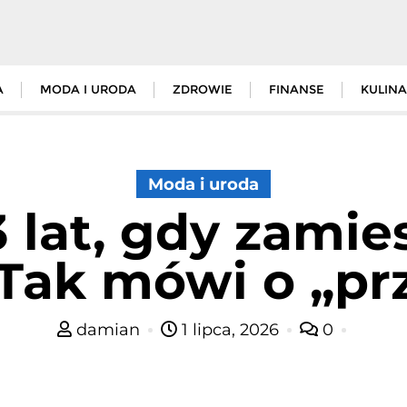
A
MODA I URODA
ZDROWIE
FINANSE
KULINA
Moda i uroda
3 lat, gdy zamie
 Tak mówi o „pr
damian
1 lipca, 2026
0