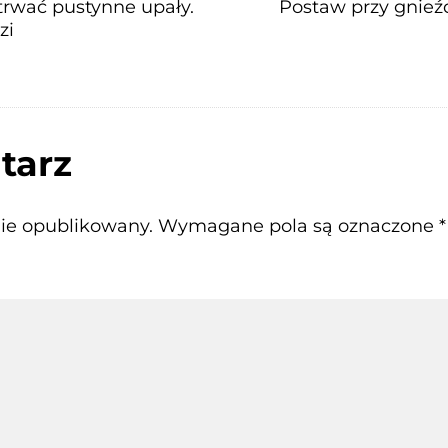
etrwać pustynne upały.
Postaw przy gnieź
zi
tarz
nie opublikowany.
Wymagane pola są oznaczone
*