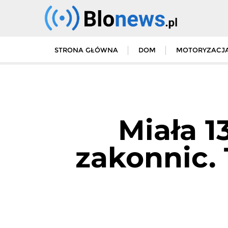
Skip
to
content
STRONA GŁÓWNA
DOM
MOTORYZACJ
Miała 1
zakonnic.