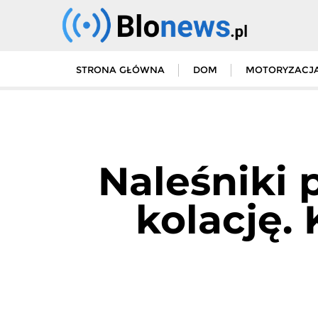
Skip
to
content
STRONA GŁÓWNA
DOM
MOTORYZACJ
Naleśniki 
kolację. 