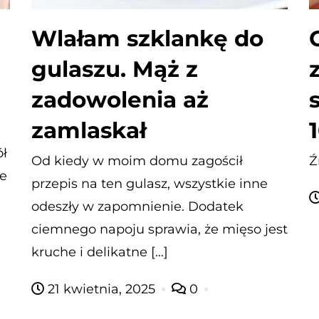
Wlałam szklankę do
gulaszu. Mąż z
zadowolenia aż
zamlaskał
ół
Od kiedy w moim domu zagościł
Ź
le
przepis na ten gulasz, wszystkie inne
odeszły w zapomnienie. Dodatek
ciemnego napoju sprawia, że mięso jest
kruche i delikatne […]
21 kwietnia, 2025
0