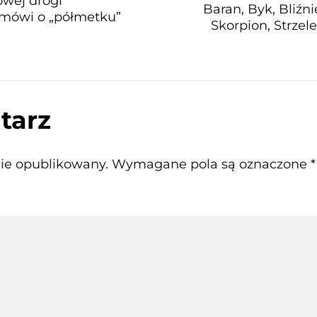
owej drogi
Baran, Byk, Bliźn
mówi o „półmetku”
Skorpion, Strzel
tarz
nie opublikowany.
Wymagane pola są oznaczone
*