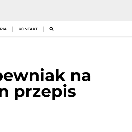
RIA
KONTAKT
 pewniak na
en przepis