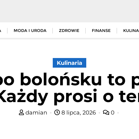
A
MODA I URODA
ZDROWIE
FINANSE
KULINA
Kulinaria
po bolońsku to
Każdy prosi o t
damian
8 lipca, 2026
0