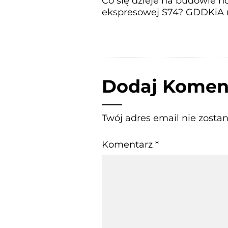
Co się dzieje na budowie n
ekspresowej S74? GDDKiA 
Dodaj Komen
Twój adres email nie zosta
Komentarz
*