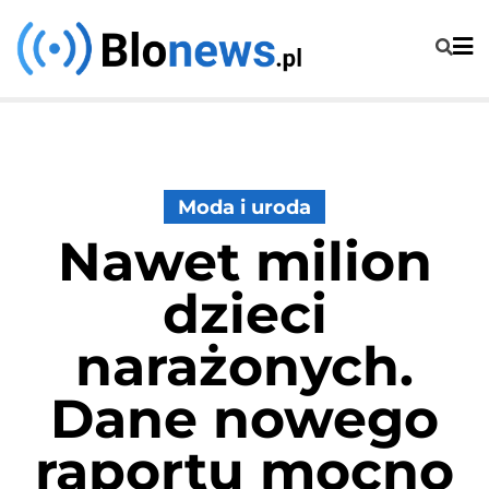
Skip
to
content
Moda i uroda
Nawet milion
dzieci
narażonych.
Dane nowego
raportu mocno