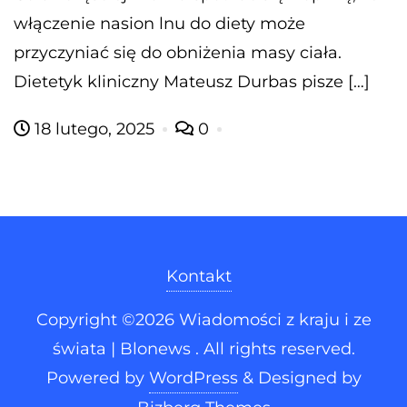
włączenie nasion lnu do diety może
przyczyniać się do obniżenia masy ciała.
Dietetyk kliniczny Mateusz Durbas pisze […]
18 lutego, 2025
0
Kontakt
Copyright ©2026 Wiadomości z kraju i ze
świata | Blonews . All rights reserved.
Powered by
WordPress
&
Designed by