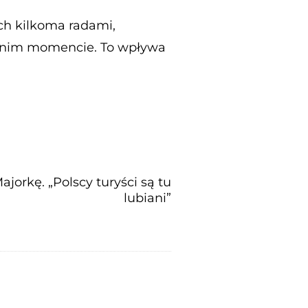
ch kilkoma radami,
ednim momencie. To wpływa
jorkę. „Polscy turyści są tu
lubiani”