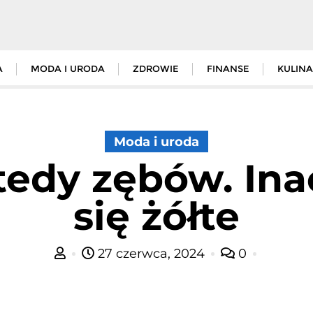
A
MODA I URODA
ZDROWIE
FINANSE
KULINA
Moda i uroda
edy zębów. Ina
się żółte
27 czerwca, 2024
0