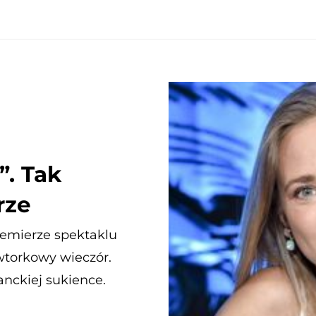
”. Tak
rze
remierze spektaklu
wtorkowy wieczór.
nckiej sukience.