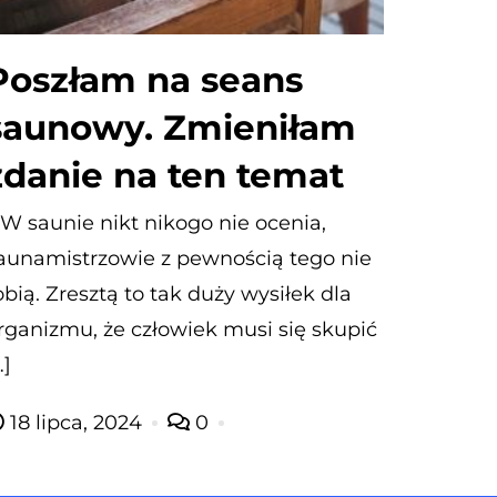
Poszłam na seans
saunowy. Zmieniłam
zdanie na ten temat
 W saunie nikt nikogo nie ocenia,
aunamistrzowie z pewnością tego nie
obią. Zresztą to tak duży wysiłek dla
rganizmu, że człowiek musi się skupić
…]
18 lipca, 2024
0