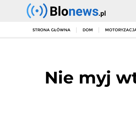
Skip
to
content
STRONA GŁÓWNA
DOM
MOTORYZACJ
Nie myj wt