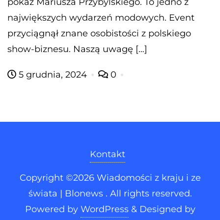
pokaz Mariusza Przybylskiego. To jedno z
największych wydarzeń modowych. Event
przyciągnął znane osobistości z polskiego
show-biznesu. Naszą uwagę […]
5 grudnia, 2024
0
Kontakt
Copyright ©2026 Wiadomości z kraju i ze
świata | Blonews . All rights reserved.
Powered by
WordPress
&
Designed by