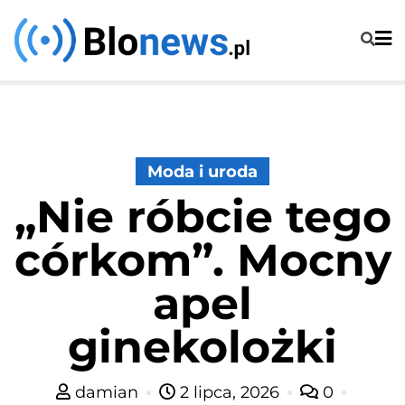
Skip
to
content
Moda i uroda
„Nie róbcie tego
córkom”. Mocny
apel
ginekolożki
damian
2 lipca, 2026
0