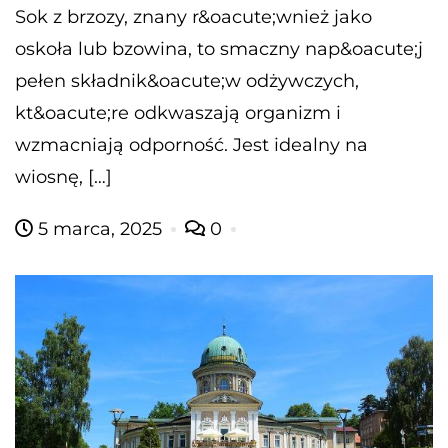
Sok z brzozy, znany r&oacute;wnież jako
oskoła lub bzowina, to smaczny nap&oacute;j
pełen składnik&oacute;w odżywczych,
kt&oacute;re odkwaszają organizm i
wzmacniają odporność. Jest idealny na
wiosnę, […]
5 marca, 2025
0