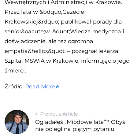
Wewnętrznych i Administracji w Krakowie.
Przez lata w &bdquo;Gazecie
Krakowskiej&rdquo; publikował porady dla
senior&oacute;w. &quot;Wiedza medyczna i
doświadczenie, ale też ogromna
empatia&hellip;&quot; – pożegnał lekarza
Szpital MSWiA w Krakowie, informując o jego
śmierci.
Źródło:
Read More
Previous Article
Oglądałeś „Miodowe lata”? Obyś
nie poległ na piątym pytaniu