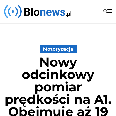
Skip
to
content
Motoryzacja
Nowy
odcinkowy
pomiar
prędkości na A1.
Obejmuje aż 19