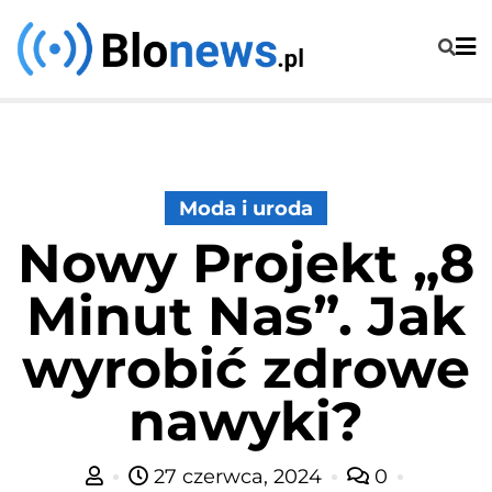
Skip
to
content
Moda i uroda
Nowy Projekt „8
Minut Nas”. Jak
wyrobić zdrowe
nawyki?
27 czerwca, 2024
0