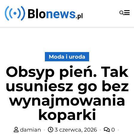
Skip
to
content
Moda i uroda
Obsyp pień. Tak
usuniesz go bez
wynajmowania
koparki
damian
3 czerwca, 2026
0