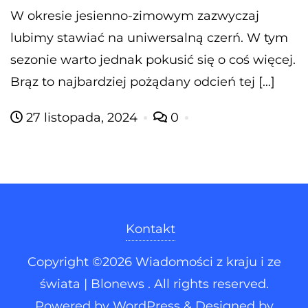
W okresie jesienno-zimowym zazwyczaj
lubimy stawiać na uniwersalną czerń. W tym
sezonie warto jednak pokusić się o coś więcej.
Brąz to najbardziej pożądany odcień tej […]
27 listopada, 2024
0
Kontakt
Copyright ©2026 Wiadomości z kraju i ze
świata | Blonews . All rights reserved.
Powered by
WordPress
&
Designed by