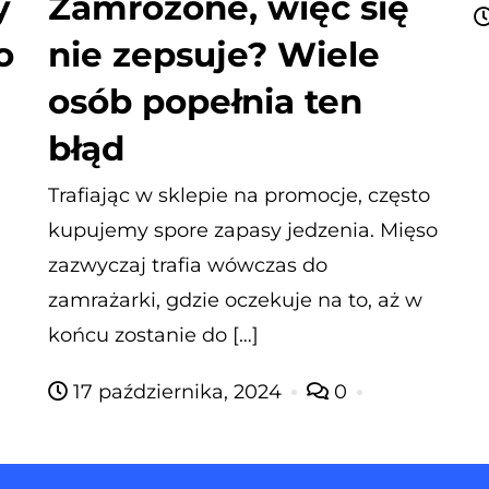
y
Zamrożone, więc się
o
nie zepsuje? Wiele
osób popełnia ten
błąd
Trafiając w sklepie na promocje, często
kupujemy spore zapasy jedzenia. Mięso
zazwyczaj trafia wówczas do
zamrażarki, gdzie oczekuje na to, aż w
końcu zostanie do […]
17 października, 2024
0