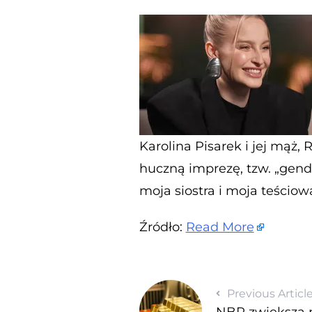
Karolina Pisarek i jej mąż, 
huczną imprezę, tzw. „gende
moja siostra i moja teściow
Źródło:
Read More
Previous Articl
NBP zwiększa r