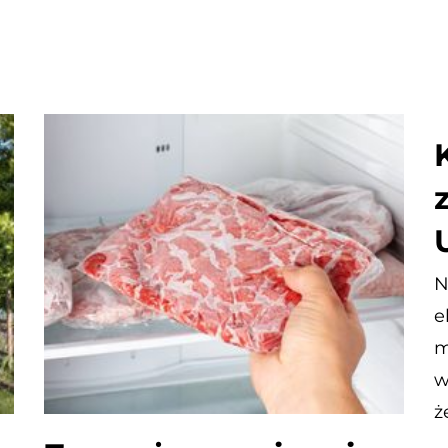
N
e
m
w
ż