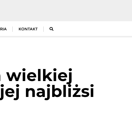
RIA
KONTAKT
 wielkiej
ej najbliżsi