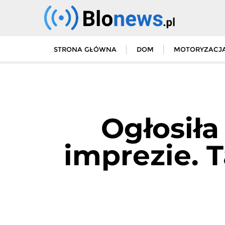
Skip
to
content
STRONA GŁÓWNA
DOM
MOTORYZACJ
Ogłosiła
imprezie. T