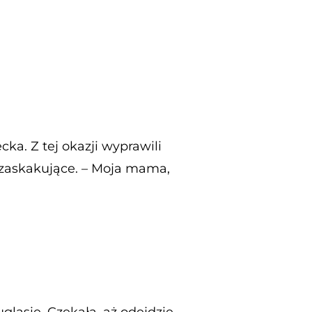
cka. Z tej okazji wyprawili
ły zaskakujące. – Moja mama,
lasie. Czekała, aż odejdzie