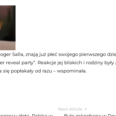
Roger Salla, znają już płeć swojego pierwszego dzie
r reveal party”. Reakcje jej bliskich i rodziny by
a się popłakały od razu – wspominała.
e
Next Article
ezerwy złota. ​Polska w
Była zakochana w Doug