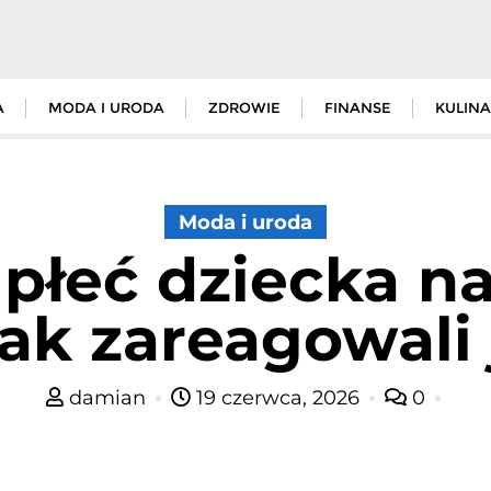
A
MODA I URODA
ZDROWIE
FINANSE
KULINA
Moda i uroda
 płeć dziecka na
ak zareagowali j
damian
19 czerwca, 2026
0