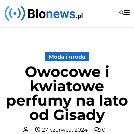
Skip
to
content
Moda i uroda
Owocowe i
kwiatowe
perfumy na lato
od Gisady
27 czerwca, 2024
0