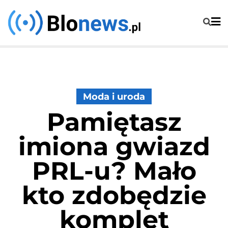
Skip
to
content
Moda i uroda
Pamiętasz
imiona gwiazd
PRL-u? Mało
kto zdobędzie
komplet