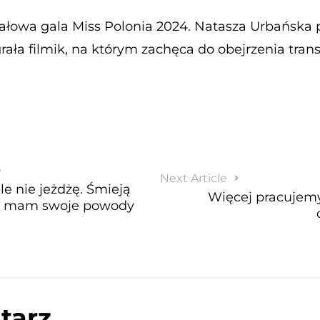
nałowa gala Miss Polonia 2024. Natasza Urbańska
rała filmik, na którym zachęca do obejrzenia transmi
e
Next Article
e nie jeżdżę. Śmieją
Więcej pracujem
ale mam swoje powody
tarz