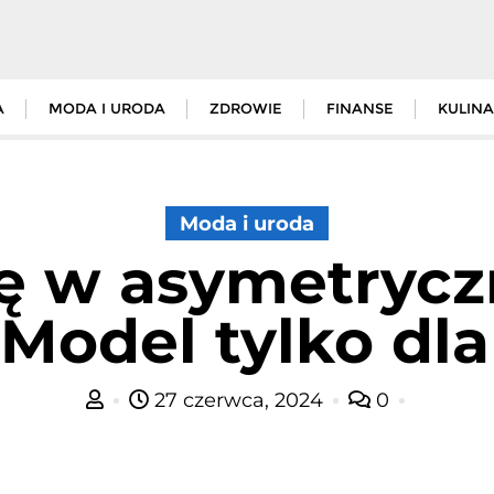
A
MODA I URODA
ZDROWIE
FINANSE
KULINA
Moda i uroda
ię w asymetrycz
 Model tylko dl
27 czerwca, 2024
0