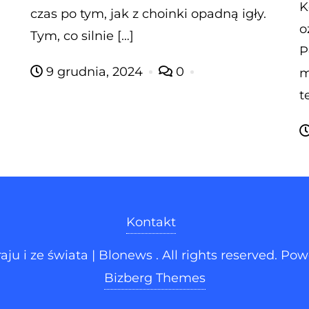
K
czas po tym, jak z choinki opadną igły.
o
Tym, co silnie […]
P
9 grudnia, 2024
0
m
t
Kontakt
u i ze świata | Blonews . All rights reserved.
Pow
Bizberg Themes