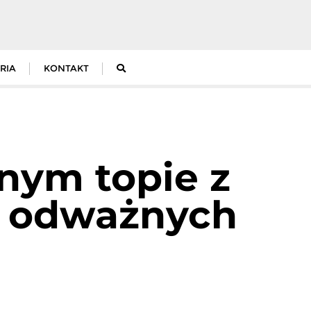
RIA
KONTAKT
nym topie z
a odważnych