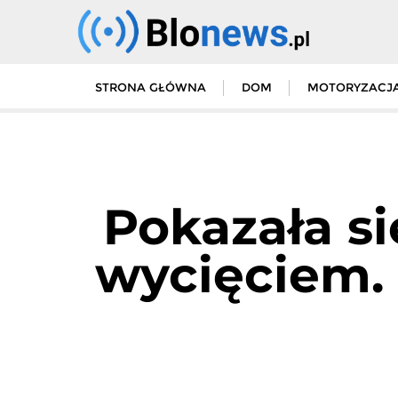
Skip
to
content
STRONA GŁÓWNA
DOM
MOTORYZACJ
Pokazała s
wycięciem.