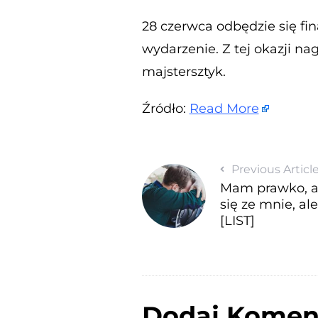
28 czerwca odbędzie się fi
wydarzenie. Z tej okazji nag
majstersztyk.
Źródło:
Read More
Previous Articl
Mam prawko, al
się ze mnie, 
[LIST]
Dodaj Komen