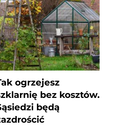
Tak ogrzejesz
szklarnię bez kosztów.
Sąsiedzi będą
zazdrościć