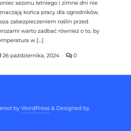
oniec sezonu letniego i zimne dni nie
znaczają końca pracy dla ogrodników.
oza zabezpieczeniem roślin przed
rozami warto zadbać również o to, by
emperatura w […]
26 października, 2024
0
ered by
WordPress
&
Designed by