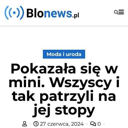
Skip
to
content
Moda i uroda
Pokazała się w
mini. Wszyscy i
tak patrzyli na
jej stopy
27 czerwca, 2024
0