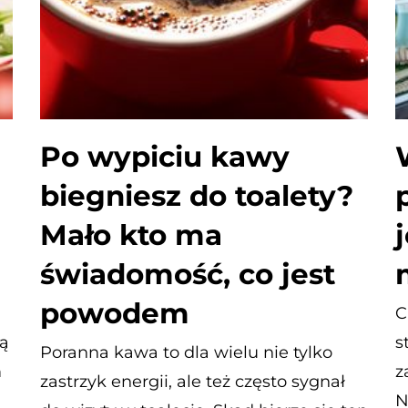
Po wypiciu kawy
biegniesz do toalety?
z
Mało kto ma
świadomość, co jest
powodem
C
ą
s
Poranna kawa to dla wielu nie tylko
m
z
zastrzyk energii, ale też często sygnał
N