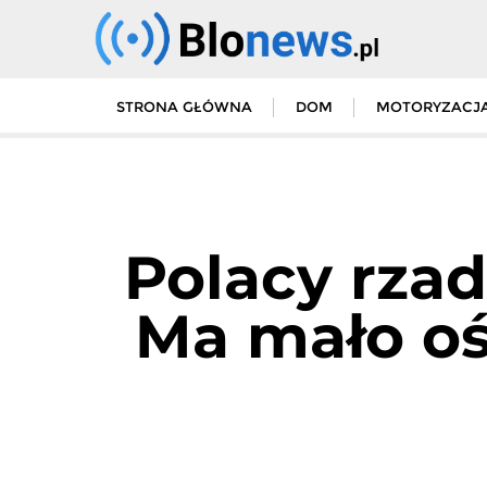
Skip
to
content
STRONA GŁÓWNA
DOM
MOTORYZACJ
Polacy rzad
Ma mało oś