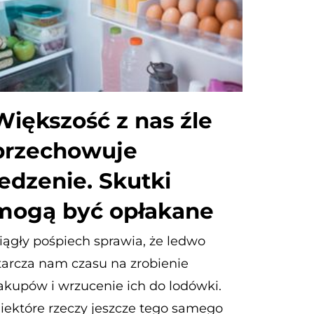
Większość z nas źle
przechowuje
jedzenie. Skutki
mogą być opłakane
iągły pośpiech sprawia, że ledwo
tarcza nam czasu na zrobienie
akupów i wrzucenie ich do lodówki.
iektóre rzeczy jeszcze tego samego