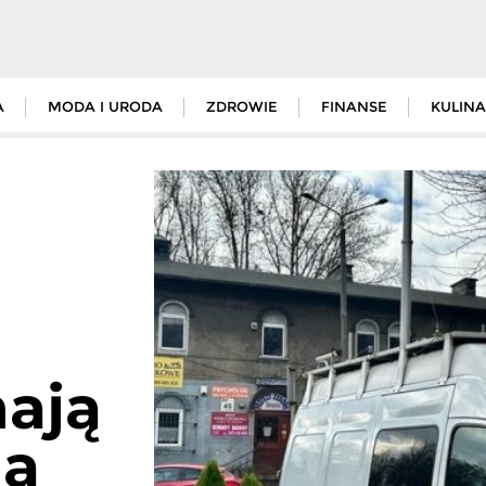
A
MODA I URODA
ZDROWIE
FINANSE
KULINA
mają
na