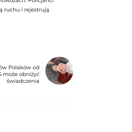
iowozach. Policjanci
ruchu i rejestrują
nów Polaków od
S może obniżyć
świadczenia