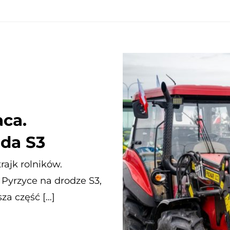
aca.
ada S3
trajk rolników.
 Pyrzyce na drodze S3,
sza część […]