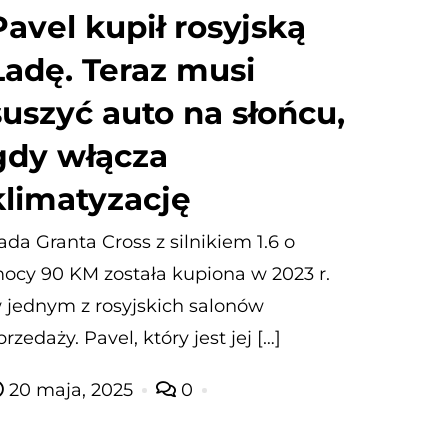
Pavel kupił rosyjską
Ładę. Teraz musi
suszyć auto na słońcu,
gdy włącza
klimatyzację
ada Granta Cross z silnikiem 1.6 o
ocy 90 KM została kupiona w 2023 r.
 jednym z rosyjskich salonów
przedaży. Pavel, który jest jej […]
20 maja, 2025
0