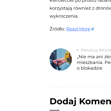
kierowców po prostu radara
korzystają również z dronó
wykroczenia.
Źródło:
Read More
Previous Articl
„Nie ma ani zł
mieszkania. P
o blokadzie
Dodaj Komen