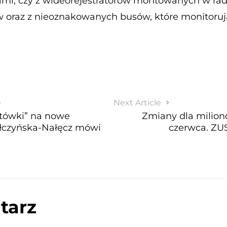
mi, czy z wideorejestratorów montowanych w rad
w oraz z nieoznakowanych busów, które monitorują 
e
Next Article
otówki” na nowe
Zmiany dla milio
ełczyńska-Nałęcz mówi
czerwca. ZU
tarz