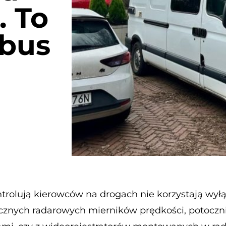
. To
 bus
ontrolują kierowców na drogach nie korzystają wyłą
ręcznych radarowych mierników prędkości, potocz