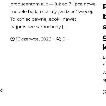
producentom aut — już od 7 lipca nowe
modele będą musiały „widzieć” więcej.
To koniec pewnej epoki: nawet
najprostsze samochody […]
16 czerwca, 2026
0
Ł
m
w
s
ić