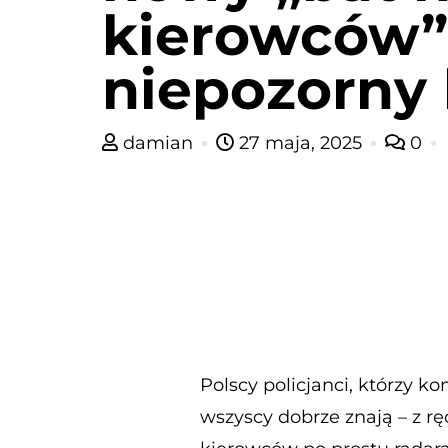
kierowców”
niepozorny
damian
27 maja, 2025
0
Polscy policjanci, którzy k
wszyscy dobrze znają – z 