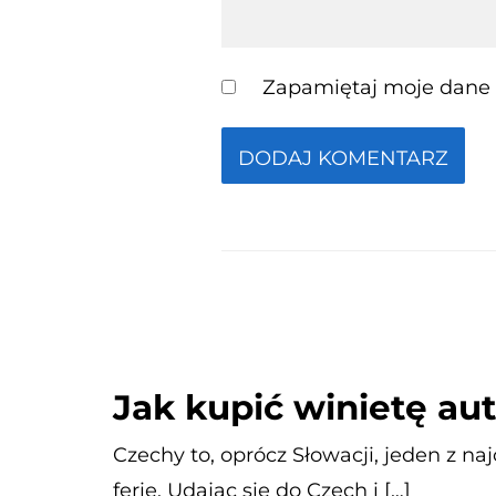
Zapamiętaj moje dane w
Jak kupić winietę a
Czechy to, oprócz Słowacji, jeden z n
ferie. Udając się do Czech i […]