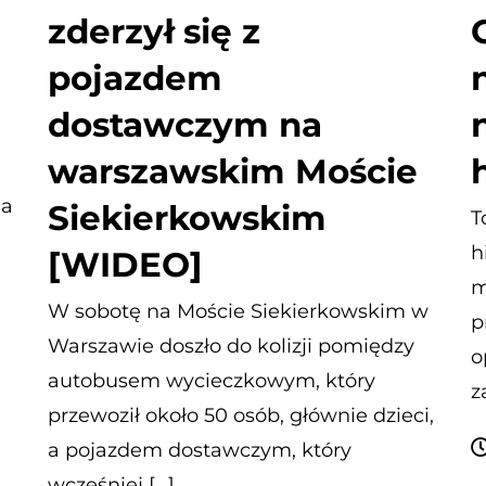
zderzył się z
pojazdem
dostawczym na
warszawskim Moście
ja
Siekierkowskim
T
h
[WIDEO]
m
W sobotę na Moście Siekierkowskim w
p
Warszawie doszło do kolizji pomiędzy
o
autobusem wycieczkowym, który
z
przewoził około 50 osób, głównie dzieci,
a pojazdem dostawczym, który
wcześniej […]