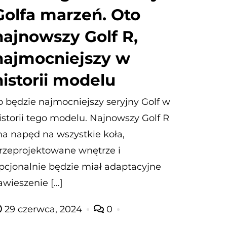
Golfa marzeń. Oto
najnowszy Golf R,
najmocniejszy w
historii modelu
o będzie najmocniejszy seryjny Golf w
istorii tego modelu. Najnowszy Golf R
a napęd na wszystkie koła,
rzeprojektowane wnętrze i
pcjonalnie będzie miał adaptacyjne
awieszenie […]
29 czerwca, 2024
0