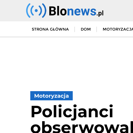
Skip
to
content
STRONA GŁÓWNA
DOM
MOTORYZACJ
Motoryzacja
Policjanci
obserwowal