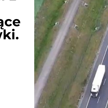
ące
ki.