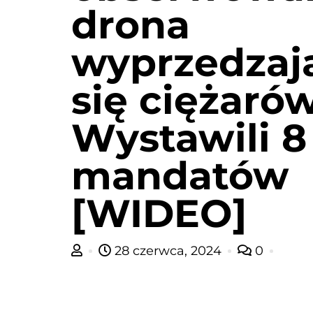
drona
wyprzedzaj
się ciężarów
Wystawili 8
mandatów
[WIDEO]
28 czerwca, 2024
0