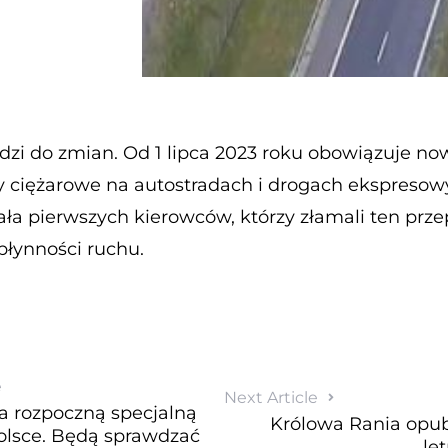
zi do zmian. Od 1 lipca 2023 roku obowiązuje no
y ciężarowe na autostradach i drogach ekspreso
rała pierwszych kierowców, którzy złamali ten prz
płynności ruchu.
e
Next Article
pca rozpoczną specjalną
Królowa Rania opubl
Polsce. Będą sprawdzać
le