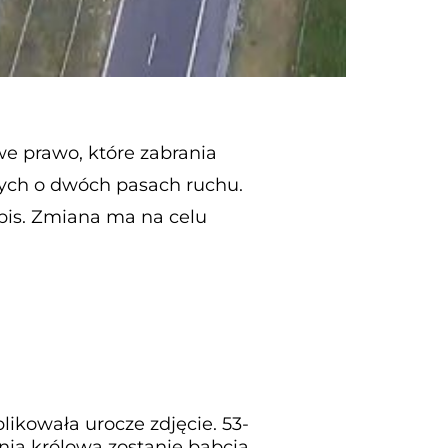
we prawo, które zabrania
wych o dwóch pasach ruchu.
epis. Zmiana ma na celu
ikowała urocze zdjęcie. 53-
tnia królowa zostanie babcią