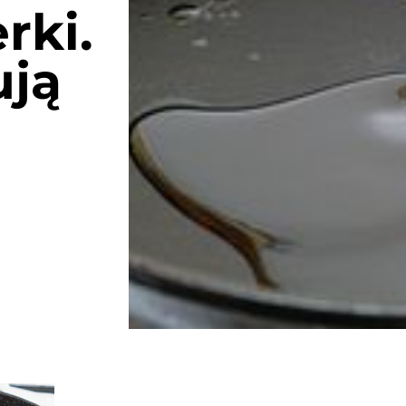
rki.
ują