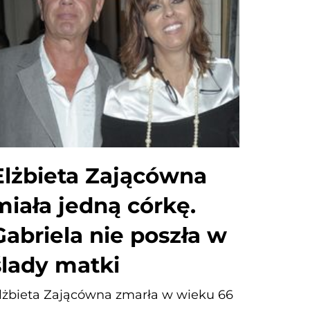
Elżbieta Zającówna
miała jedną córkę.
Gabriela nie poszła w
ślady matki
lżbieta Zającówna zmarła w wieku 66