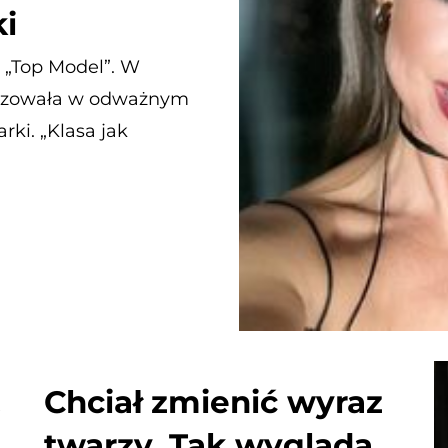
ki
 „Top Model”. W
pozowała w odważnym
rki. „Klasa jak
.
Chciał zmienić wyraz
twarzy. Tak wygląda