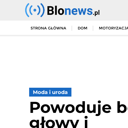
Skip
to
content
STRONA GŁÓWNA
DOM
MOTORYZACJ
Moda i uroda
Powoduje b
głowy i