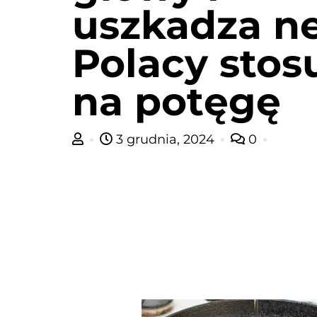
uszkadza ne
Polacy stos
na potęgę
3 grudnia, 2024
0