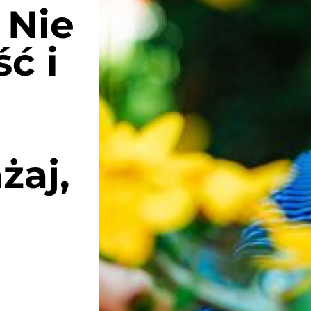
 Nie
ść i
żaj,