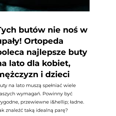
Tych butów nie noś w
upały! Ortopeda
poleca najlepsze buty
na lato dla kobiet,
mężczyzn i dzieci
uty na lato muszą spełniać wiele
aszych wymagań. Powinny być
ygodne, przewiewne i&hellip; ładne.
ak znaleźć taką idealną parę?