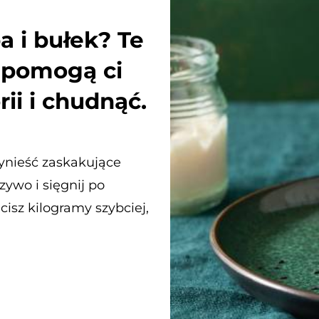
a i bułek? Te
 pomogą ci
rii i chudnąć.
ynieść zaskakujące
zywo i sięgnij po
isz kilogramy szybciej,