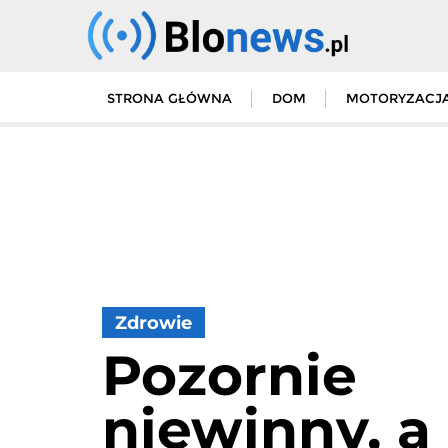
Skip
to
content
STRONA GŁÓWNA
DOM
MOTORYZACJ
Zdrowie
Pozornie
niewinny, a