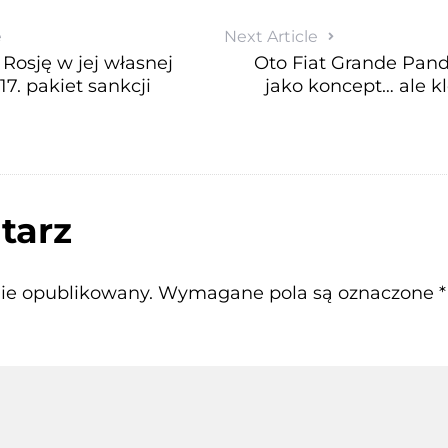
e
Next Article
Rosję w jej własnej
Oto Fiat Grande Pand
17. pakiet sankcji
jako koncept… ale k
tarz
nie opublikowany.
Wymagane pola są oznaczone
*