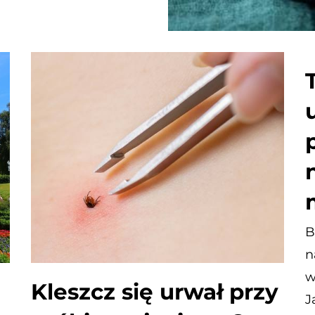
B
n
w
Kleszcz się urwał przy
J