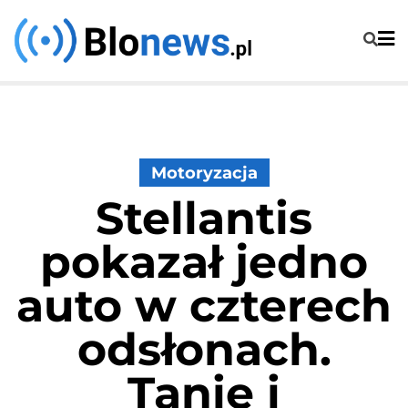
Skip
to
content
Motoryzacja
Stellantis
pokazał jedno
auto w czterech
odsłonach.
Tanie i