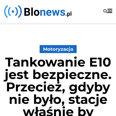
Skip
to
content
Motoryzacja
Tankowanie E10
jest bezpieczne.
Przecież, gdyby
nie było, stacje
właśnie by