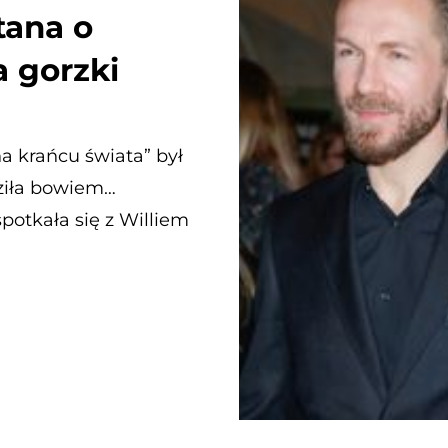
tana o
 gorzki
a krańcu świata” był
ziła bowiem…
potkała się z Williem