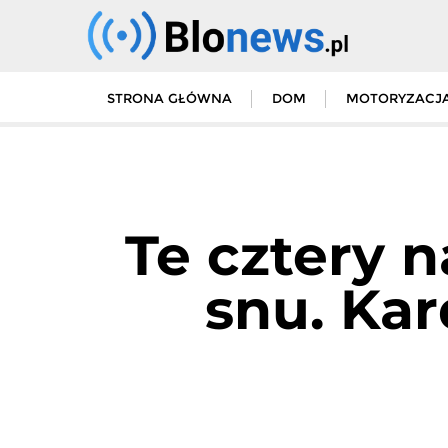
Skip
to
content
STRONA GŁÓWNA
DOM
MOTORYZACJ
Te cztery 
snu. Ka