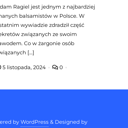
dam Ragiel jest jednym z najbardziej
nanych balsamistów w Polsce. W
statnim wywiadzie zdradził część
ekretów związanych ze swoim
awodem. Co w żargonie osób
wiązanych […]
5 listopada, 2024
0
ered by
WordPress
&
Designed by