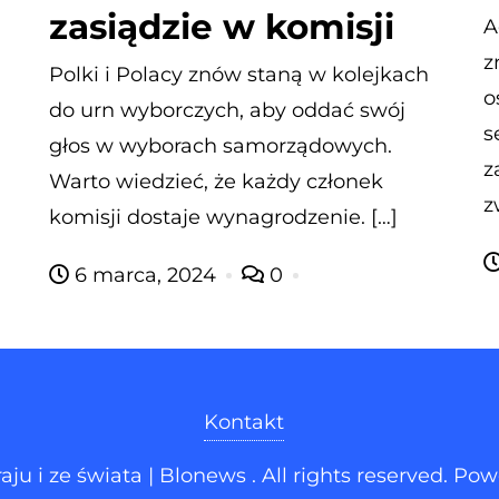
zasiądzie w komisji
A
z
Polki i Polacy znów staną w kolejkach
o
do urn wyborczych, aby oddać swój
s
głos w wyborach samorządowych.
z
Warto wiedzieć, że każdy członek
z
komisji dostaje wynagrodzenie. […]
6 marca, 2024
0
Kontakt
u i ze świata | Blonews . All rights reserved.
Pow