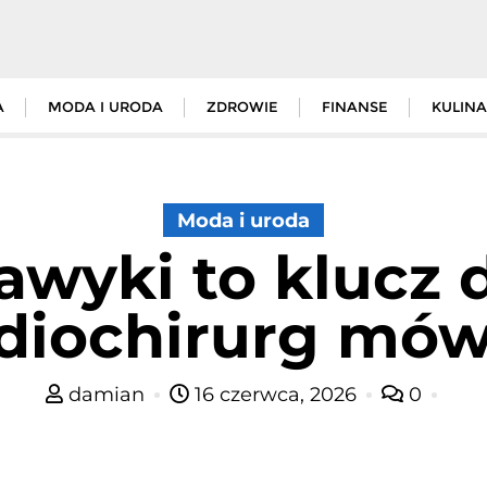
A
MODA I URODA
ZDROWIE
FINANSE
KULINA
Moda i uroda
nawyki to klucz 
rdiochirurg mów
damian
16 czerwca, 2026
0