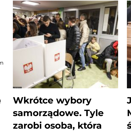
ym
Wkrótce wybory
ą
samorządowe. Tyle
zarobi osoba, która