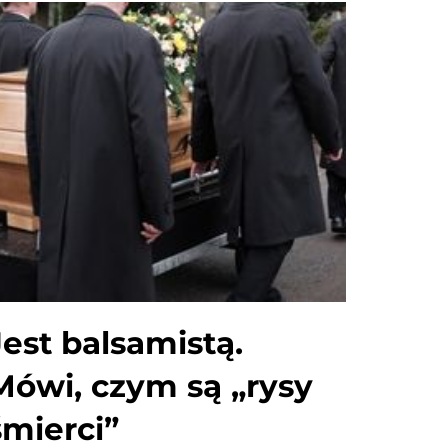
Jest balsamistą.
Mówi, czym są „rysy
śmierci”