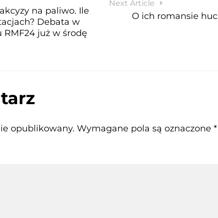
Next Article
akcyzy na paliwo. Ile
O ich romansie hucz
tacjach? Debata w
u RMF24 już w środę
tarz
nie opublikowany.
Wymagane pola są oznaczone
*