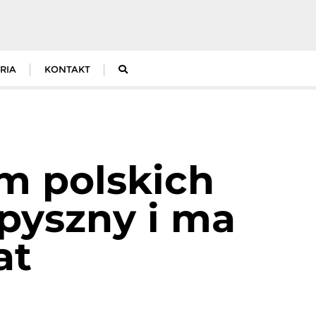
RIA
KONTAKT
m polskich
epyszny i ma
at