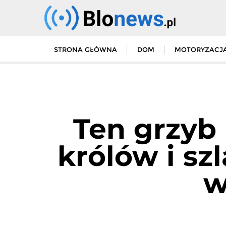
Skip
to
content
STRONA GŁÓWNA
DOM
MOTORYZACJ
Ten grzyb
królów i sz
w