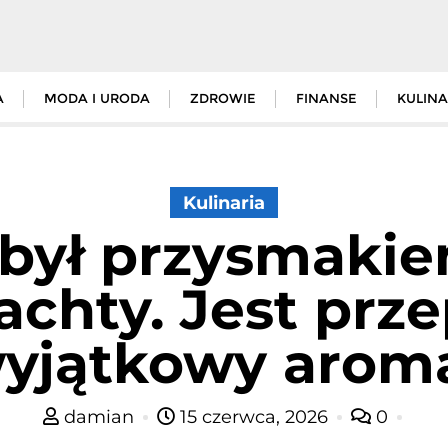
A
MODA I URODA
ZDROWIE
FINANSE
KULINA
Kulinaria
 był przysmakie
lachty. Jest prz
yjątkowy arom
damian
15 czerwca, 2026
0