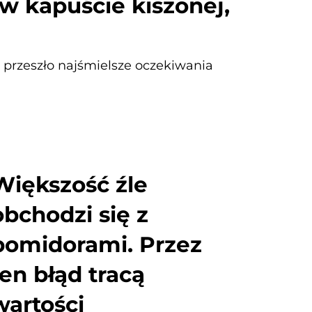
 kapuście kiszonej,
, przeszło najśmielsze oczekiwania
Większość źle
obchodzi się z
pomidorami. Przez
ten błąd tracą
wartości