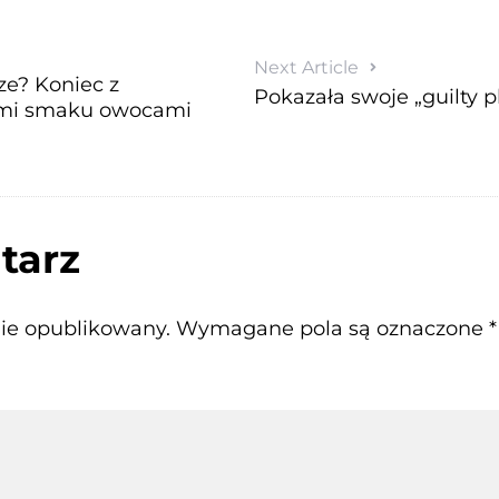
Next Article
ze? Koniec z
Pokazała swoje „guilty p
mi smaku owocami
tarz
nie opublikowany.
Wymagane pola są oznaczone
*