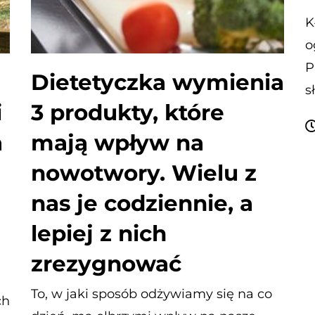
K
o
P
Dietetyczka wymienia
s
i
3 produkty, które
a
mają wpływ na
nowotwory. Wielu z
nas je codziennie, a
lepiej z nich
zrezygnować
To, w jaki sposób odżywiamy się na co
ch