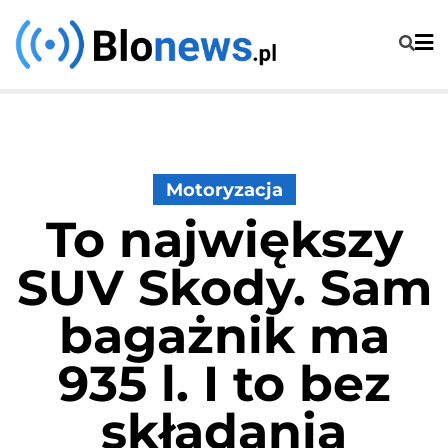
Skip
to
content
Motoryzacja
To największy
SUV Skody. Sam
bagażnik ma
935 l. I to bez
składania