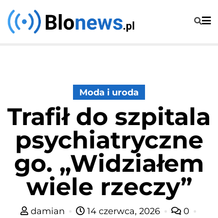
Skip
to
content
Moda i uroda
Trafił do szpitala
psychiatryczne
go. „Widziałem
wiele rzeczy”
damian
14 czerwca, 2026
0