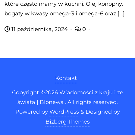
które często mamy w kuchni. Olej konopny,
bogaty w kwasy omega-3 i omega-6 oraz […]
11 października, 2024
0
Kontakt
Copyright ©2026 Wiadomości z kraju i ze
świata | Blonews . All rights reserved.
Powered by
WordPress
&
Designed by
Bizberg Themes