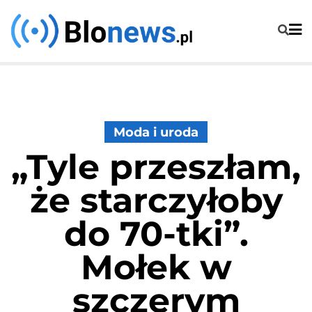
Skip
to
content
Moda i uroda
„Tyle przeszłam,
że starczyłoby
do 70-tki”.
Mołek w
szczerym